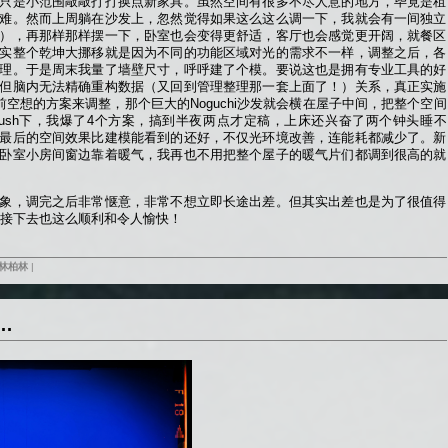
只是小范围敲敲打打换点新家具。虽然空间有很多不尽人意的地方，毕竟是租
难。然而上周躺在沙发上，忽然觉得如果这么这么调一下，我就会有一间独立
），再那样那样摆一下，卧室也会变得更舒适，客厅也会感觉更开阔，就餐区
实整个乾坤大挪移就是因为不同的功能区域对光的需求不一样，调整之后，各
理。于是周末我量了墙壁尺寸，呼呼建了个模。要说这也是拥有专业工具的好
但脑内无法精确重构数据（又回到管理整理那一套上面了！）关系，真正实施
前空想的方案来调整，那个巨大的Noguchi沙发就会横在屋子中间，把整个空间
ush下，我爆了4个方案，搞到半夜两点才定稿，上床还兴奋了两个钟头睡不
最后的空间效果比建模能看到的还好，不仅光环境改善，连能耗都减少了。新
卧室小房间窗边靠着暖气，我再也不用把整个屋子的暖气片们都调到很高的就
象，调完之后非常惬意，非常不想立即长途出差。但其实出差也是为了很值得
6接下去也这么顺利和令人愉快！
林柏林
|
…