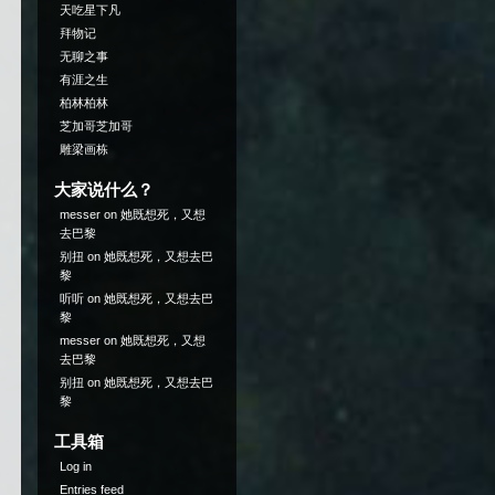
天吃星下凡
拜物记
无聊之事
有涯之生
柏林柏林
芝加哥芝加哥
雕梁画栋
大家说什么？
messer
on
她既想死，又想
去巴黎
别扭
on
她既想死，又想去巴
黎
听听
on
她既想死，又想去巴
黎
messer
on
她既想死，又想
去巴黎
别扭
on
她既想死，又想去巴
黎
工具箱
Log in
Entries feed