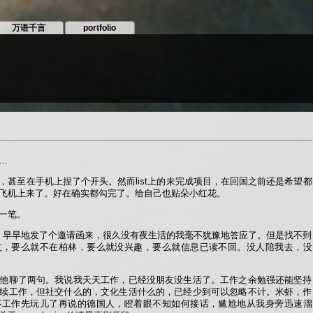
万语千言
portfolio
…
，甚至在手机上捏了个开头。然而list上的未完成项目，在回国之前还是希望都
飞机上来了。好在确实都勾完了。给自己也贴朵小红花。
一笔。
，早早地发了个邀请函来，很久没有夜生活的我毫不犹豫地答应了。但是找不到
友，要么就不在柏林，要么就没兴趣，要么就信息已读不回。没人陪我去，没
他聊了两句。我说我天天工作，已经没朋友没生活了。工作之余勉强还能坚持
续工作，但社交什么的，文化生活什么的，已经少到可以忽略不计。米虾，作
不工作先玩儿了再说的德国人，瞪着眼不知如何接话，尴尬地从我身旁迅速溜