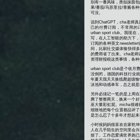
别有一番风味，类似抹面包的
果/番茄/马苏里拉/青酱各
可没。
说到ChatGPT，cha
己的付费订阅，不常用的订
urban sport cl
写，在人工智能的助力下，
订阅的各种英文newslet
间，比刷社交媒体愉快得多，
的费用省了出来。cha老
资理财报税这类事情，各种
urban sport cl
没倒闭，德国的科技行业就
年夏天我天天换线爬超级愉
泳池和动感单车，总之就是
另外必须记一笔的是上周在
腾了整整两天，换来一个好用
巫大量彩虹屁。micha
细致地把每个位置都品评了
是怎么忍了十多年才想起来
小时候妈妈很喜欢在家乾坤
人在几乎陌生的空间里会兴
烦了。工作恋爱满世界跑已经