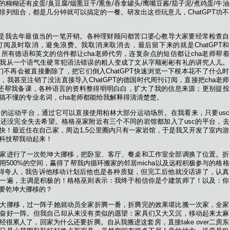
糊糊还有皮蛋/臭豆腐/烟熏豆干/熏鱼/吞拿罐头/鹰嘴豆酱/茄子泥/煮鸡蛋/牛油
种排列组合，都是几分钟就可以搞定的一餐。研发出这些玩意儿，ChatGPT功不
老师真是我去年最值当的一笔开销。各种理财顾问都苦口婆心教导大家要经常检查自
阅及时取消，避免浪费。我取消来取消去，最后留下来的就是ChatGPT和
ub。我现在，所有德语和英文的信件都让cha老师代劳，连复杂点的短信都让cha老师帮着
我从一个语气生硬常犯语法错误的粗人变成了文从字顺彬彬有礼的讲究人儿。
ter们不再会被直接删除了，把它们倒入ChatGPT快速浏览一下根本花不了什么时
我甚至注销了没法直接导入ChatGPT的德国时代周刊订阅，直接把cha老师
师还帮我备课，各种语言的资料整得明明白白，扩大了我的信息来源；更别提投
搞不懂的专业名词，cha老师都能给我解释得清清楚楚。
ub是个收月费的运动平台，通过它可以直接使用柏林大部分运动场所。在我看来，只要usc
还没完全失去希望。格格巫家附近有三个不同的岩馆都加入了usc的平台，去
快！最近住在自己家，周边1,5公里圈内只有一家岩馆，于是我又开发了室内游
科技帮我动起来！
家进行了一次乾坤大挪移，把卧室、客厅、餐桌和工作室全部调换了位置。折
500%的空间，赢得了帮我内循环搬家的邻居micha以及远程积极参与的格格
很难得夸人，我告诉他移动计划后他也是各种质疑，但完工后他就没话讲了，认真
一遍，主调是积极的！格格巫则表示：我终于相信你是个建筑师了！以及：你
要乾坤大挪移的？
大挪移，过一阵子她就动员全家折腾一番，折腾完的效果堪比搬一次家，全家
奋好一阵。但我自己却从来没有类似的愿望：家具们又大又沉，移动起来太麻
很累人了，回家为什么还要折腾。自从我搬进这套房，直接take over二房东