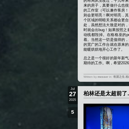
的布局从没改过，十几年来
来的房子，真要做什么也很
的工作室（可以兼作客房！
则会更明亮！啊对明亮，其
个区域的明暗关系都会更合
处，虽然想法大致是对的，
时就会出bug！如果按照之
动线都毁掉。在格格巫的p
着。当然这一切是值得的，
的宽广的工作台就在原来的
能暖烘烘地开心工作了。
总之是一个很好的新年新气
期待的工作。啊，希望202
Written by
messer
in:
有涯之生
,
柏
Jul
27
柏林还是太超前了
2025
5