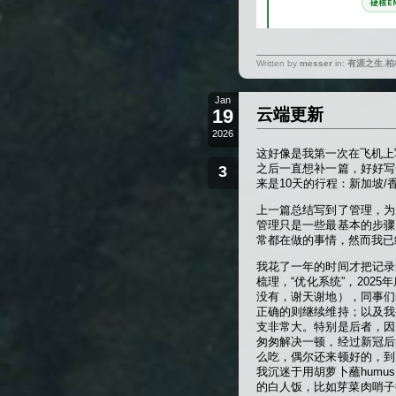
Written by
messer
in:
有涯之生
,
柏
Jan
19
云端更新
2026
这好像是我第一次在飞机上写
之后一直想补一篇，好好写
3
来是10天的行程：新加坡/
上一篇总结写到了管理，为
管理只是一些最基本的步骤
常都在做的事情，然而我已经
我花了一年的时间才把记录
梳理，“优化系统”，202
没有，谢天谢地），同事们
正确的则继续维持；以及我
支非常大。特别是后者，因
匆匆解决一顿，经过新冠后
么吃，偶尔还来顿好的，到
我沉迷于用胡萝卜蘸hum
的白人饭，比如芽菜肉哨子拌