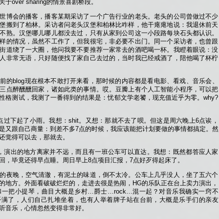
ver sharing的情景喜剧桥段。
世博会的播客，播客某期采访了一个广告行业的老头。老头的公司曾做过不少
堡搬到了柏林。采访者问老头汉堡和柏林比咋样，他干瘪瘪地说：我退休前天
不熟。汉堡哪儿哪儿都没去过，只有从家到公司这一小段路每块石头都认识。
样的情况，虽然不工作了，但我很宅，非必要不出门。同一个采访者，也曾跟
街道绕了一大圈，他问我要不要推荐一家常去的酒吧喝一杯。我瞪着眼说：没
人非常无语，只好随便找了家自己去过的，当时我已经戒酒了，陪他喝了杯柠
前的blog现在根本不敢打开来看，那时候的内容都是看电影、看戏、音乐会、
三点醉醺醺回家，诸如此类的事情。哎。豆瓣上有个人工智能小程序，可以把
性格测试，我测了一番得到的结果是：忧郁文学老饕，现充值近乎为零。why?
点过下起了小雨。我想：shit。又想：那就不去了呗。但这是周六晚上6点诶，
是又跟自己商量：到差不多7点的时候，我应该能把计划要做的事情都搞定。然
还觉得可以去，那就去。
，演出的地方离家并不远，而且有一班公车可以直达。我想：既然都答应人家
回，毕竟还得早点睡。周日早上8点项目汇报，7点好歹得起床了。
的夜晚，空气清澈，有泥土的味道，倒不太冷。公车上几乎没人，坐了五六个
的地方。外面看破破烂烂的，走进去很是热闹，HG的乐队正在台上卖力演出，
一把小提琴，曲目大概是乡村…爵士…rock…混一起？对音乐我确实一窍不
乎满了，人们自己扎堆坐着，也有人举着牌子站在台前，大概是乐手们的亲友
听音乐，心情忽然变得非常好。