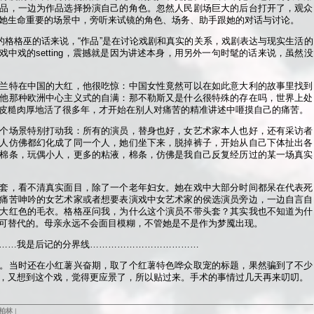
品，一边为作品选择扮演自己的角色。忽然人民剧场巨大的后台打开了，观众
她生命重要的场景中，旁听来试镜的角色、场务、助手跟她的对话与讨论。
”的格格巫的话来说，“作品”是在讨论戏剧和真实的关系，戏剧表达与现实生活的
个戏中戏的setting，震撼就是因为讲述本身，用另外一句时髦的话来说，虽然没
兰特在中国的大红，他很吃惊：中国女性竟然可以在如此意大利的故事里找到
他那种欧洲中心主义式的自满：那不勒斯又是什么很特殊的存在吗，世界上处
皮糙肉厚地活了很多年，才开始在别人对痛苦的精准讲述中咂摸自己的痛苦。
个场景特别打动我：所有的演员，替身也好，女艺术家本人也好，还有采访者
人仿佛都幻化成了同一个人，她们坐下来，脱掉裤子，开始从自己下体扯出各
棉条，玩偶小人，更多的粘液，棉条，仿佛是我自己反复经历过的某一场真实
套，看不清真实面目，除了一个老年妇女。她在戏中大部分时间都呆在代表死
痛苦呻吟的女艺术家或者想要表演戏中女艺术家的侯选演员旁边，一边自言自
大红色的毛衣。格格巫问我，为什么这个演员不带头套？其实我也不知道为什
可替代的。母亲永远不会面目模糊，不管她是不是作为梦魇出现。
……我是后记的分界线………………………………
。当时还在小红薯兴奋期，取了个红薯特色哗众取宠的标题，果然骗到了不少
，又想到这个戏，觉得更应景了，所以贴过来。手术的事情过几天再来叨叨。
柏林
|