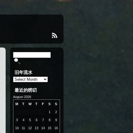
旧年流水
旧
年
流
最近的唠叨
水
August 2026
M
T
W
T
F
S
S
1
2
3
4
5
6
7
8
9
10
11
12
13
14
15
16