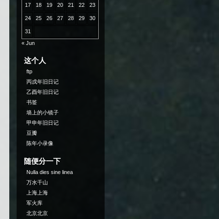
17
18
19
20
21
22
23
24
25
26
27
28
29
30
31
« Jun
这个人
ftp
丙戌年旧日记
乙酉年旧日记
书签
墙上的小镜子
甲申年旧日记
豆瓣
陈年小录像
随便分一下
Nulla dies sine linea
万水千山
上海上海
军火库
北京北京