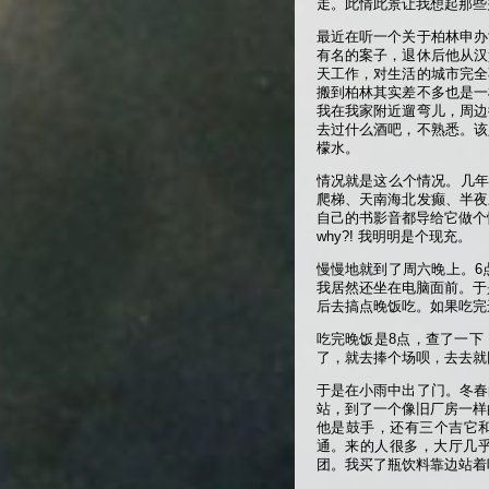
走。此情此景让我想起那些关于o
最近在听一个关于柏林申办
有名的案子，退休后他从汉
天工作，对生活的城市完全
搬到柏林其实差不多也是一
我在我家附近遛弯儿，周边
去过什么酒吧，不熟悉。该
檬水。
情况就是这么个情况。几年
爬梯、天南海北发癫、半夜
自己的书影音都导给它做个
why?! 我明明是个现充。
慢慢地就到了周六晚上。6
我居然还坐在电脑面前。于
后去搞点晚饭吃。如果吃完
吃完晚饭是8点，查了一下
了，就去捧个场呗，去去就
于是在小雨中出了门。冬春
站，到了一个像旧厂房一样
他是鼓手，还有三个吉它和
通。来的人很多，大厅几
团。我买了瓶饮料靠边站着