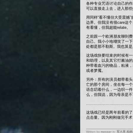
各种专业咒语讨论自己的作
可以直接走上去，进入那些
用同样“看不懂但大受震撼
边界。但我没有很care这
有看懂，但我超能relate。
之前跟一个欧洲朋友聊到费
自己。我小小地嘲笑了一下
处都是那不勒斯。我也算是
这场戏快要结束的时候有一
和助理，以及其它打酱油的
种带着血污的物品，粘液，
或者梦魇。
另外：所有的演员都带着头
亡的那个房间，坐在每一个
语念叨着什么，一边织一件
么，但我说，因为母亲是不
………………………………
这场戏已经是两年前看的了
点击量。因为刚刚做完手术
Written by
messer
in:
军火库
,
柏林