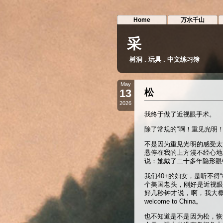
Home
万水千山
采
树洞 . 玩具 . 中文练习簿
May
13
松
2026
我终于做了近视眼手术。
除了常规的“啊！重见光明
不是因为重见光明的感受太
悬停在我的上方漫不经心地
说：她戴了二十多年隐形眼
我们40+的妇女，是听不
个美国老头，刚好是近视眼
好几秒钟才说，啊，我大
welcome to China。
也不知道是不是因为松，恢