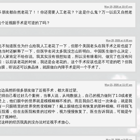
May 19, 2026 at 10:47 pm
多朋友都自然老花了！！你还需要人工老花？？这是什么鬼？万一以后又自然老
这个近视眼手术是可逆的了吗？
May 20, 2026 at 4:08 am
也不知道医生为什么给我人工老花了一下，但那个美国老头在我手术之前也提了
他当时还解释了一下，但医学名词太多我没怎么听明白。中国医生做什么决定，
问人家肯定不给你说。我其实没有很想知道，所以没有缠着问。做完了也没有问
后：以后该老花的时候，我还是会老花的。这个手术应该也是不可逆的吧？但我
角膜，听说还可以换晶体，就跟做白内障手术是同一个手术了。
May 21, 2026 at 11:07 am
这边虽然听很多朋友做了近视手术，都大喜过望。
记得自己看过好几个案例，当事人说，从纯数据上，自己的视力做到了1.0或者更
受上，他们眼中的世界就是模模糊糊不准的。而且我自己有过一次体会，就是我
有一只眼睛里的世界突然变模糊了！戴上眼镜也没有恢复的那种模糊。吓得我飞
医院看，但在去医院检查的过程中，视力慢慢恢复了。医生告诉我说，可能是午
到了视神经。
过这样的经历我真的没办法对近视手术放心。
May 22, 2026 at 5:02 am