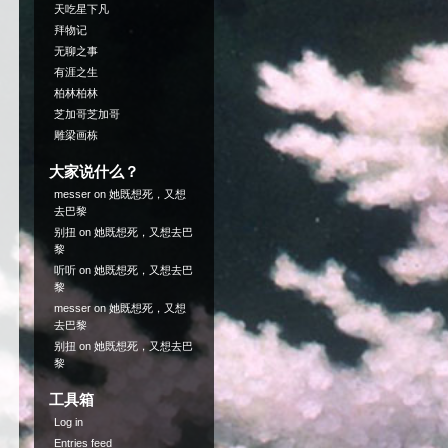
天吃星下凡
拜物记
无聊之事
有涯之生
柏林柏林
芝加哥芝加哥
雕梁画栋
大家说什么？
messer
on
她既想死，又想
去巴黎
别扭
on
她既想死，又想去巴
黎
听听
on
她既想死，又想去巴
黎
messer
on
她既想死，又想
去巴黎
别扭
on
她既想死，又想去巴
黎
工具箱
Log in
Entries feed