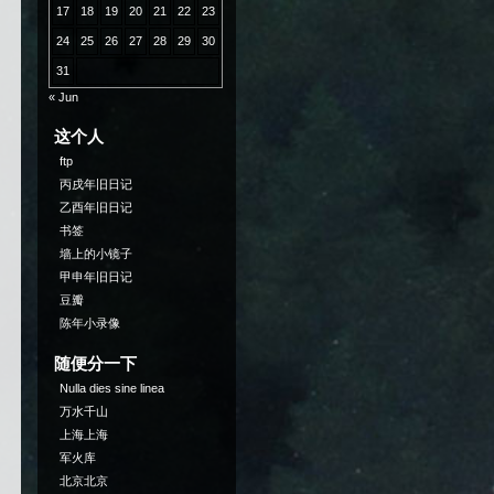
17
18
19
20
21
22
23
24
25
26
27
28
29
30
31
« Jun
这个人
ftp
丙戌年旧日记
乙酉年旧日记
书签
墙上的小镜子
甲申年旧日记
豆瓣
陈年小录像
随便分一下
Nulla dies sine linea
万水千山
上海上海
军火库
北京北京