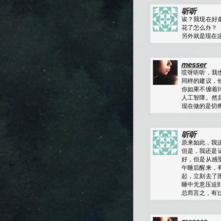
听听
诶？我现在好
花了怎么办？
另外就是现在
messer
哎呀听听，我
同样的建议，
你如果不缠着
人工智障。然
现在做的是切
听听
原来如此，我
但是，我还是
好，但是从感
午睡后醒来，
起，立刻去了
睡中无意压迫
总而言之，有