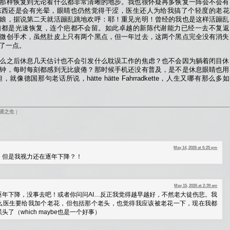
那样恢复到无论看什么都非常清晰的地步。我也很怀疑再多恢复一阵会不会有
东西还是会有光晕，眼睛也仍然觉得干涩，医生还人为给我搞了个轻度的老花
娘，据说第二天就活蹦乱跳地欢呼：耶！重见光明！曾经的我也是这样活蹦乱
口都是光速恢复，连个疤都不会留。如此卓越的新陈代谢能力已经一去不复返
微创手术，虽然肚皮上只有两个黑点，但一年过去，这两个黑点完全没有消失
了一点。
么之后休息几天估计也不会引发什么耽误工作的焦虑？也不会因为躺着闭目休
钟，每时每刻都感到无比疲倦？那时候手机还没有普及，是不是休息眼睛也用
德国那句老话所说，hätte hätte Fahrradkette，人生又哪有那么多如
涯之生
|
May 14, 2026 at 6:25 pm
，但是我视力还在逐年下降？！
May 15, 2026 at 2:39 am
逐年下降，没事去吧！或者你问问AI…反正我觉得越早越好，不然老大徒伤悲。我
么医生要给我加个老花，但包括那个老头，也觉得我应该被老花一下，现在我都
了（which maybe也是一个好事）