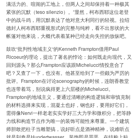
满活力的、喧闹的工地上，但两人之间却保持着一种极其
紧张的沉默（teso silenzio）。”显然，柯布西耶这位老登
中的战斗鸡，用沉默表达了他对意大利同行的轻视。拉绍
德封人柯布西耶重视形式的完整与纯粹，看不出形状的大
帐篷对他来说，大概代表着某种已经走向失控的放纵吧。
鼓吹“批判性地域主义“的Kenneth Frampton借用Paul
Ricoeur的理论，提出了著名的悖论：如何既走向现代，又
回到源头？那么Frampton应该跟Michelucci情投意合了
吧？又查了一下，也没有。他甚至给到了一些颇为严厉的
批评。Frampton在讨论scenography的时候，连朗香教堂
也连带着骂，别说疯得更上六层楼的Michelucci。
Frampton的地域主义，要通过清晰的构造逻辑和审慎克制
的材料选择来实现，混凝土也好，钢也好，要用好它们，
需得像Nervi一样老老实实学好三大力学和微积分，把等静
力线和构造节点作为唯一的装饰可能性来尊重。一个建筑
师胆敢把柱子当雕塑搞，说好听点是酒神精神，说难听点
就是刻奇是Hundertwasser。装饰即是罪恶，在结构上贴