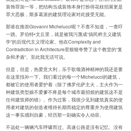
装饰罪加一等，把结构当成装饰本身打扮得花枝招展更是
罪大恶极，斯多葛派的建筑理论家对此接受无能。
那谁在推崇Giovanni Michelucci呢？不查不知道，一查吓
一跳。罗伯特•文丘里，就是被我污蔑成“搞民粹主义建筑
学”的后现代主义理论家。他在Complexity and
Contradiction in Architecture里狠狠夸赞了这个教堂的“复
杂和矛盾”。至此我无话可说。
但是，但是，热爱意大利，乐于歌颂酒神精神的我还是要
在这里找补一下。我们看过的每一个Michelucci的建筑，
都被它的使用者爱护着（除了佛罗伦萨主火，主火作为一
种建筑类型娘不爱爹不疼是每个城市最招烦的建筑这不是
任何建筑师的错）。作为过客，我很少见到建筑真实的使
用者对建筑的创造者维持长期而稳定的尊重并为使用建筑
这一事实感到自豪，经历那一刻确实令人动容。
不远处一辆辆汽车呼啸而过。高速公路是没有记忆、没有