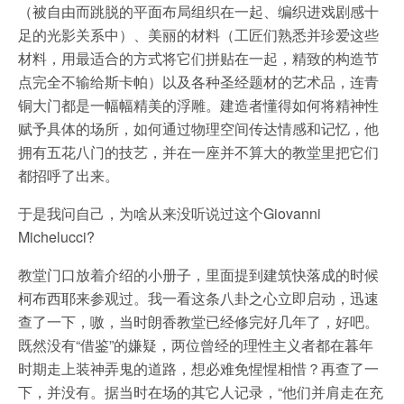
（被自由而跳脱的平面布局组织在一起、编织进戏剧感十
足的光影关系中）、美丽的材料（工匠们熟悉并珍爱这些
材料，用最适合的方式将它们拼贴在一起，精致的构造节
点完全不输给斯卡帕）以及各种圣经题材的艺术品，连青
铜大门都是一幅幅精美的浮雕。建造者懂得如何将精神性
赋予具体的场所，如何通过物理空间传达情感和记忆，他
拥有五花八门的技艺，并在一座并不算大的教堂里把它们
都招呼了出来。
于是我问自己，为啥从来没听说过这个Giovanni
Michelucci?
教堂门口放着介绍的小册子，里面提到建筑快落成的时候
柯布西耶来参观过。我一看这条八卦之心立即启动，迅速
查了一下，嗷，当时朗香教堂已经修完好几年了，好吧。
既然没有“借鉴”的嫌疑，两位曾经的理性主义者都在暮年
时期走上装神弄鬼的道路，想必难免惺惺相惜？再查了一
下，并没有。据当时在场的其它人记录，“他们并肩走在充